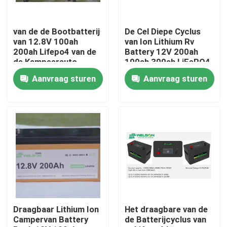
Producten
van de de Bootbatterij
De Cel Diepe Cyclus
van 12.8V 100ah
van Ion Lithium Rv
200ah Lifepo4 van de
Battery 12V 200ah
lifepo4 batterijcel
de Kampeerauto
100ah 300ah LiFePO4
Zonne-energie Opslag
Aanvraag sturen
Aanvraag sturen
12 Volt Marine Rv
Battery
de Batterij van 3.2v Lifepo4
12V lifepo4-batterij
de Batterij van 48V LiFePO4
De Batterij van rv Lifepo4
Draagbaar Lithium Ion
Het draagbare van de
Campervan Battery
de Batterijcyclus van
LiFePO4 Powerwall