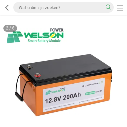
2
/
6