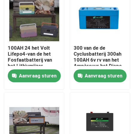
100AH 24 het Volt
300 van de de
Lifepo4-van de het
Cyclusbatterij 300ah
Fosfaatbatterij van
100AH 6v rv van het
het Lithiumijzer
Ampèreuur het Diepe
Controlemechanisme
van de het Golfkar
Aanvraag sturen
Aanvraag sturen
van de de Levensduur
Lithium Ion
Lange Rv Last
Replacement
Thuis
Over ons
Contacten