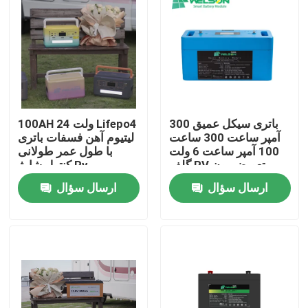
باتری سیکل عمیق 300
100AH ​​24 ولت Lifepo4
آمپر ساعت 300 ساعت
لیتیوم آهن فسفات باتری
100 آمپر ساعت 6 ولت
با طول عمر طولانی
گلف RV تعویض یون
کنترل شارژ Rv
لیتیوم
ارسال سؤال
ارسال سؤال
خانه
دربارهی ما
اطلاعات تماس