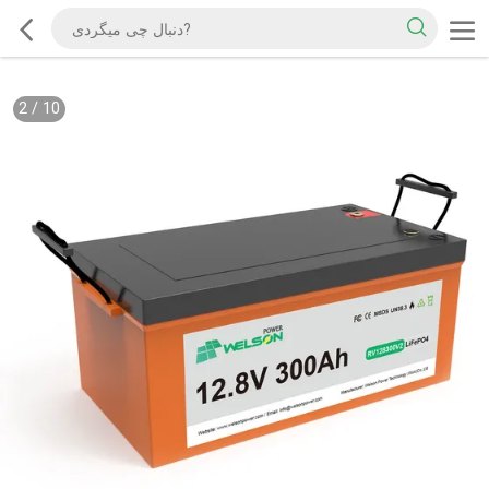
2
/
10