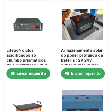
Lifepo4 ciclos
Armazenamento solar
acidificados ao
do poder profundo da
chumbo prismáticos
bateria 12V 24V
da substituição 3000
100ah 200ah 300ah
da bateria 12,8 V
do ciclo Lifepo4
Enviar inquérito
Enviar inquérito
100ah
Casa
Produtos
Sobre nós