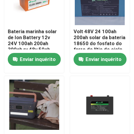
Excursão da fábrica
Bateria marinha solar
Volt 48V 24 100ah
Controle da qualidade
de Ion Battery 12v
200ah solar da bateria
24V 100ah 200ah
18650 do fosfato do
300ah rv 48v 50ah
ferro do lítio do ciclo
Contacte-nos
Lifepo4 do lítio
profundo
Enviar inquérito
Enviar inquérito
Peça umas citações
pilha de bateria lifepo4
bateria de 3.2v Lifepo4
bateria lifepo4 12V