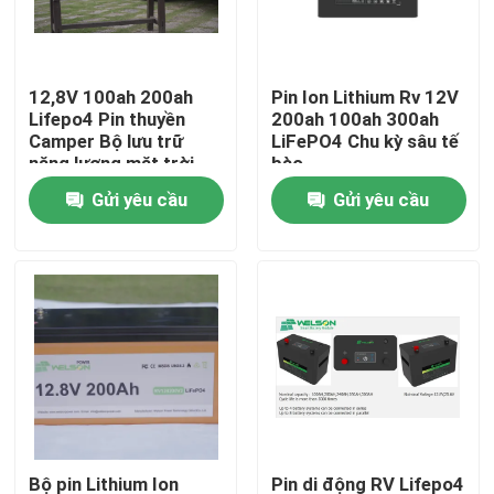
Sản phẩm
12,8V 100ah 200ah
Pin Ion Lithium Rv 12V
Lifepo4 Pin thuyền
200ah 100ah 300ah
tế bào pin LiFePO4
Camper Bộ lưu trữ
LiFePO4 Chu kỳ sâu tế
năng lượng mặt trời
bào
Pin 12 Volt Marine Rv
Gửi yêu cầu
Gửi yêu cầu
Pin 3.2v Lifepo4
pin 12V lifepo4
Pin 48V Lifepo4
Pin RV Lifepo4
Tường năng lượng LiFePO4
Bộ pin Lithium Ion
Pin di động RV Lifepo4