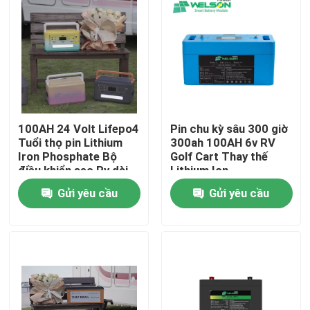
100AH ​​24 Volt Lifepo4
Pin chu kỳ sâu 300 giờ
Tuổi thọ pin Lithium
300ah 100AH ​​6v RV
Iron Phosphate Bộ
Golf Cart Thay thế
điều khiển sạc Rv dài
Lithium Ion
Gửi yêu cầu
Gửi yêu cầu
Nhà
Về chúng tôi
Địa chỉ liên hệ