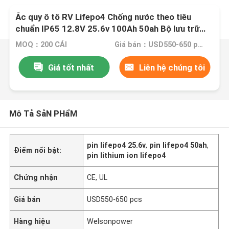
Ắc quy ô tô RV Lifepo4 Chống nước theo tiêu
chuẩn IP65 12.8V 25.6v 100Ah 50ah Bộ lưu trữ
năng lượng mặt trời Lithium Ion
MOQ：200 CÁI
Giá bán：USD550-650 pcs
Giá tốt nhất
Liên hệ chúng tôi
Mô Tả SảN PHẩM
pin lifepo4 25.6v
,
pin lifepo4 50ah
,
Điểm nổi bật:
pin lithium ion lifepo4
Chứng nhận
CE, UL
Giá bán
USD550-650 pcs
Hàng hiệu
Welsonpower