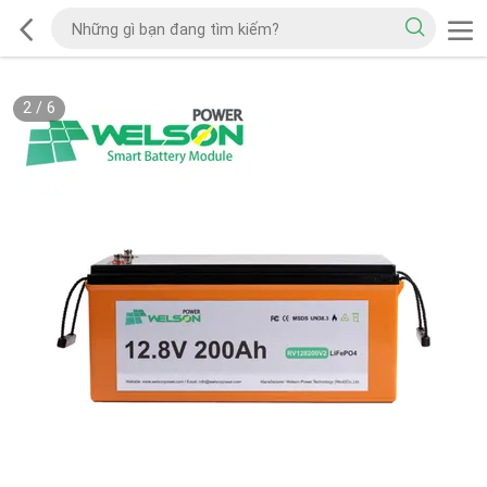
2
/
6