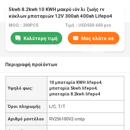
5kwh 8.2kwh 10 KWH μακρύ ιόν λι ζωής rv
κύκλων μπαταριών 12V 300ah 400ah Lifepo4
MOQ：200PCS
Τιμή：USD550-650 pcs
Καλύτερη τιμή
Μας ελάτε σε
επαφή με
Περιγραφή προϊόντων
10 μπαταρία KWH lifepo4
,
Υψηλό φως:
μπαταρία 5kwh lifepo4
,
μπαταρία 8.2kwh lifepo4
Όροι πληρωμής
L/C, T/T
Αριθμό μοντέλου
RV256100V2-υπέρ