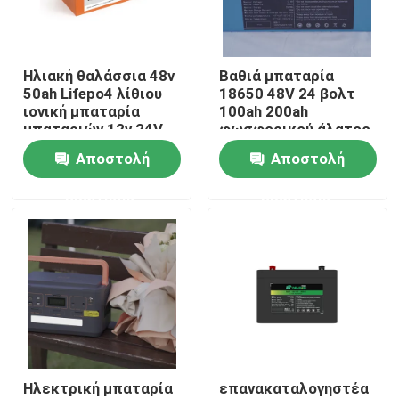
Γύρος εργοστασίων
Ηλιακή θαλάσσια 48v
Βαθιά μπαταρία
50ah Lifepo4 λίθιου
18650 48V 24 βολτ
Ποιοτικός έλεγχος
ιονική μπαταρία
100ah 200ah
μπαταριών 12v 24V
φωσφορικού άλατος
100ah 200ah 300ah rv
σιδήρου λίθιου
Αποστολή
Αποστολή
Μας ελάτε σε επαφή με
κύκλων ηλιακή
ερώτησης
ερώτησης
Ζητήστε ένα απόσπασμα
lifepo4 κύτταρο μπαταριών
μπαταρία 3.2v Lifepo4
Ηλεκτρική μπαταρία
επανακαταλογηστέα
Μπαταρία 12V lifepo4