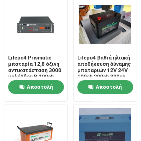
Lifepo4 Prismatic
Lifepo4 βαθιά ηλιακή
μπαταρία 12,8 όξινη
αποθήκευση δύναμης
αντικατάσταση 3000
μπαταριών 12V 24V
μολύβδου Β 100ah
100ah 200ah 300ah
κύκλοι
κύκλων
Αποστολή
Αποστολή
Σπίτι
ερώτησης
ερώτησης
Προϊόντα
Περίπου εμείς