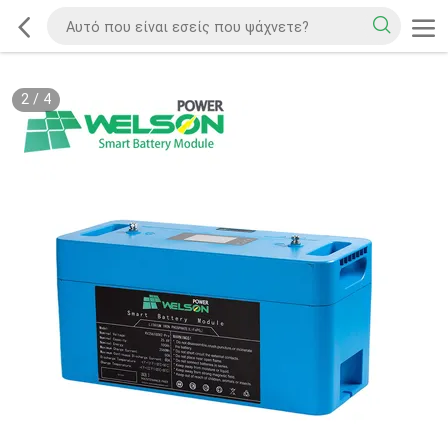
2
/
4